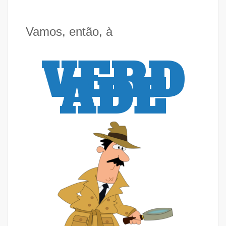
Vamos, então, à
VERD
ADE