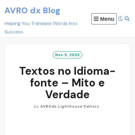
Skip
AVRO dx Blog
to
Menu
content
Helping You Translate Words Into
Success
Nov 5, 2023
Textos no Idioma-
fonte – Mito e
Verdade
by
AVROdx Lighthouse Editors